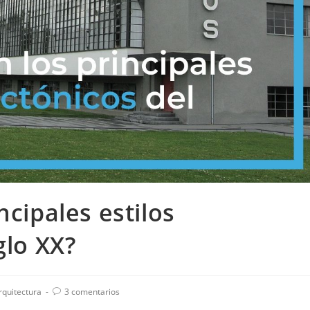
ncipales estilos
glo XX?
Arquitectura
3 comentarios