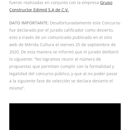
fueron realizadas en conjunto con la empresa
Grupo
Constructor Edimid S.A de C.V.
DATO IMPORTANTE:
Desafortunadamente este Concurso
fue declarado por el jurado calificador como desierto,
esto a través de un comunicado publicado en el sitio
web de Mérida Cultura el viernes 25 de septiembre de
2020. De esta manera se informó que el jurado deliberó
lo siguiente: “No logramos reunir el número de
propuestas que permitan cumplir con la formalidad y
legalidad del concurso público, y que al no poder pasar
a la siguiente fase de selección se declara desierto el
mismo”.