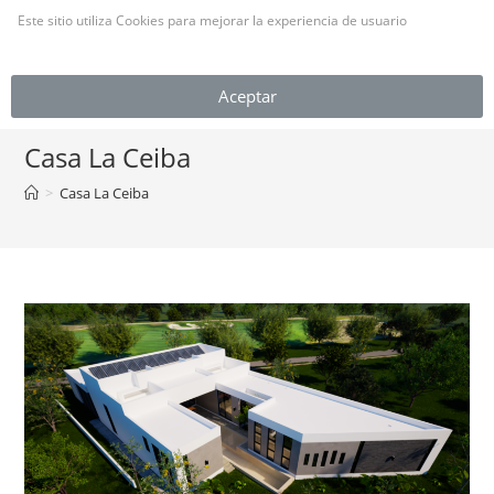
Este sitio utiliza Cookies para mejorar la experiencia de usuario
(Leer más)
MENÚ
Aceptar
Casa La Ceiba
>
Casa La Ceiba