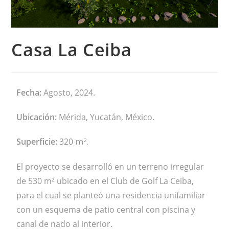
Casa La Ceiba
Fecha:
Agosto, 2024.
Ubicación:
Mérida, Yucatán, México.
Superficie:
320
m².
El proyecto se desarrolló en un terreno irregular
de 530 m² ubicado en el Club de Golf La Ceiba,
para el cual se planteó una residencia unifamiliar
con un esquema de patio central con piscina y
canal de nado al interior.