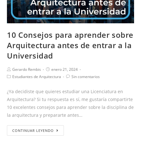
10 Consejos para aprender sobre
Arquitectura antes de entrar a la
Universidad
Gerardo Rembis
enero 21, 2024
Estudiantes de Arquitectura
Sin comentarios
¿Ya decidiste que quieres estudiar una Licenciatura en
Arquitectura? Si tu respuesta es sí, me gustaría compartirte
10 excelentes consejos para aprender sobre la disciplina de
la arquitectura y prepararte antes…
CONTINUAR LEYENDO