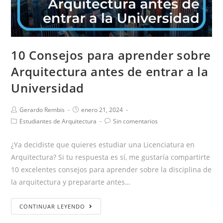
10 Consejos para aprender sobre
Arquitectura antes de entrar a la
Universidad
Gerardo Rembis
enero 21, 2024
Estudiantes de Arquitectura
Sin comentarios
¿Ya decidiste que quieres estudiar una Licenciatura en
Arquitectura? Si tu respuesta es sí, me gustaría compartirte
10 excelentes consejos para aprender sobre la disciplina de
la arquitectura y prepararte antes…
CONTINUAR LEYENDO